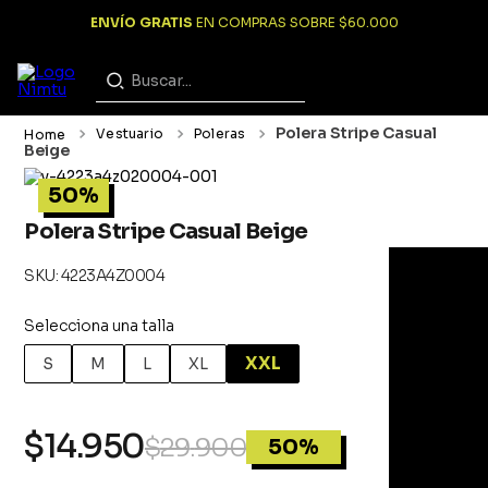
ENVÍO GRATIS
EN COMPRAS SOBRE $60.000
Polera Stripe Casual
Vestuario
Poleras
Beige
50%
Polera Stripe Casual Beige
:
4223A4Z0004
XXL
S
M
L
XL
$
14
.
950
$
29
.
900
50%