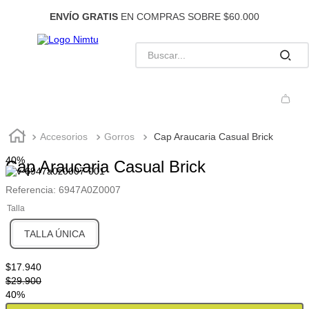
ENVÍO GRATIS
EN COMPRAS SOBRE $60.000
Accesorios
Gorros
Cap Araucaria Casual Brick
40%
Cap Araucaria Casual Brick
Referencia
:
6947A0Z0007
Talla
TALLA ÚNICA
$
17
.
940
$
29
.
900
40%