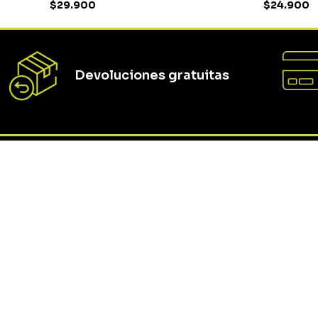
$
29
.
900
$
24
.
900
S/T
S/T
COMPRAR
Devoluciones gratuitas
Suscríbete a nu