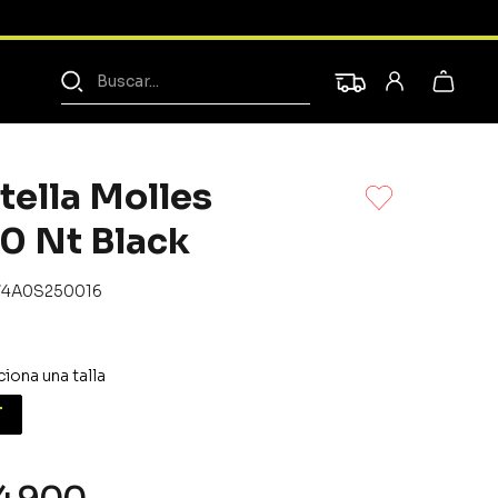
Buscar...
tella Molles
0 Nt Black
74A0S250016
T