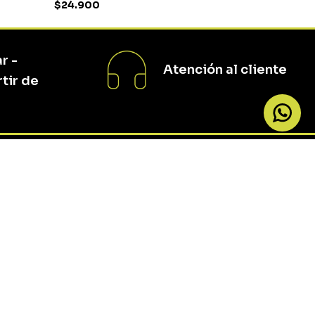
$
24
.
900
S/T
r -
COMPRAR
Atención al cliente
rtir de
u primera compra