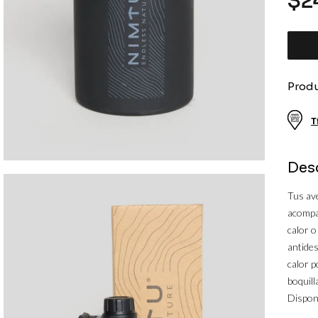
$
2
10
.
cortaviento
Produ
T
Des
Tus ave
acompa
calor o
antides
calor p
boquill
Disponi