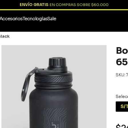
ENVÍO GRATIS
EN COMPRAS SOBRE $60.000
Accesorios
Tecnologías
Sale
Black
Términos más buscados
1
.
chaqueta
Bo
2
.
vestuario
65
3
.
pantalon
:
4
.
poleron
5
.
polar
6
.
camisa
7
.
parkas
S/
8
.
sobrecamisa
9
.
lonquimay