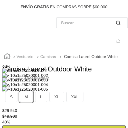
ENVÍO GRATIS
EN COMPRAS SOBRE $60.000
Vestuario
Camisas
Camisa Laurel Outdoor White
40%
Camisa Laurel Outdoor White
Referencia
:
10A1S250001
Talla
S
M
L
XL
XXL
$
29
.
940
$
49
.
900
40%