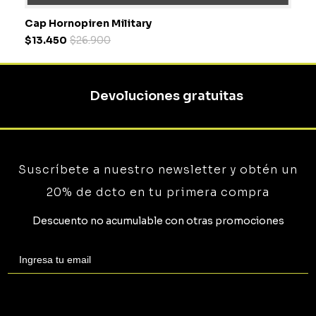
Cap Hornopiren Military
$
13
.
450
$
26
.
900
S/T
Devoluciones gratuitas
COMPRAR
Suscríbete a nuestro newsletter y obtén un
20% de dcto en tu primera compra
Descuento no acumulable con otras promociones