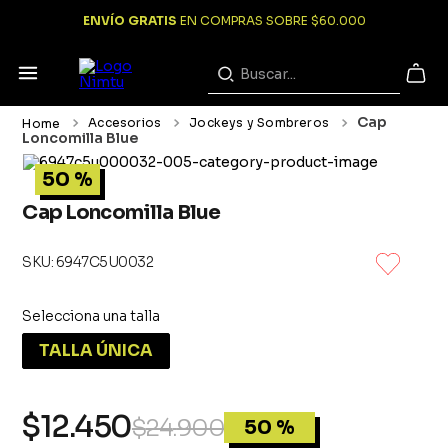
ENVÍO GRATIS
EN COMPRAS SOBRE $60.000
Buscar...
Cap
Accesorios
Jockeys y Sombreros
Términos más buscados
Loncomilla Blue
1
.
chaqueta
50 %
2
.
pantalon
Cap Loncomilla Blue
3
.
vestuario
:
6947C5U0032
4
.
poleron
5
.
polar
6
.
camisa
TALLA ÚNICA
7
.
parkas
8
.
cortaviento
$
12
.
450
$
24
.
900
50 %
9
.
lonquimay