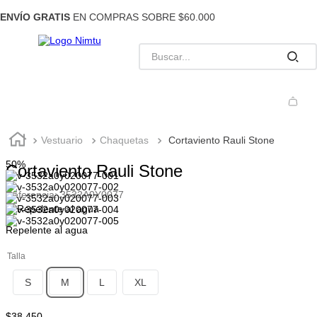
ENVÍO GRATIS
EN COMPRAS SOBRE $60.000
Vestuario
Chaquetas
Cortaviento Rauli Stone
50%
Cortaviento Rauli Stone
Referencia
:
3532A0Y0077
Repelente al agua
Talla
S
M
L
XL
$
38
.
450