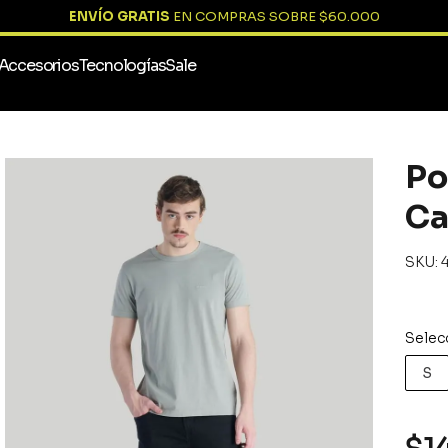
ENVÍO GRATIS
EN COMPRAS SOBRE $60.000
Accesorios
Tecnologías
Sale
Términos más buscados
1
.
chaqueta
Po
2
.
vestuario
Ca
3
.
pantalon
:
4
.
poleron
5
.
polar
6
.
parkas
7
.
camisa
S
8
.
lonquimay
9
.
sobrecamisa