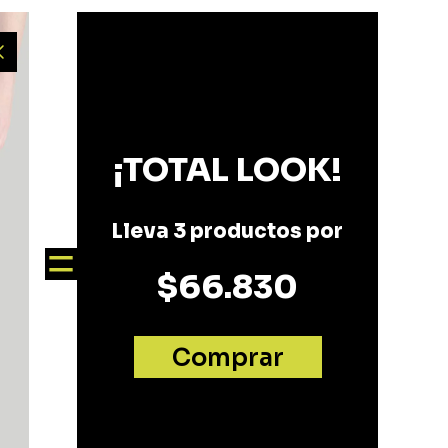
=
$
66
.
830
Comprar