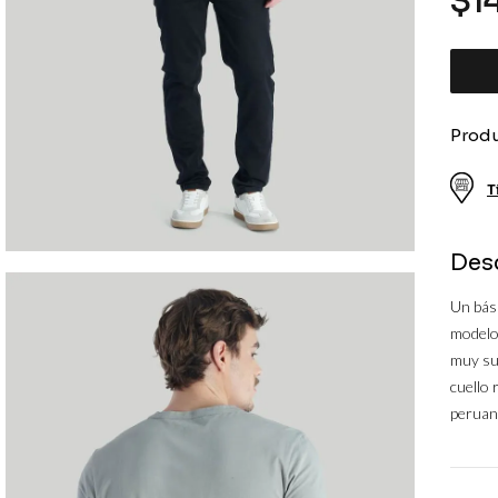
$
1
10
.
cortaviento
Produ
T
Des
Un bási
modelo 
muy su
cuello
peruano