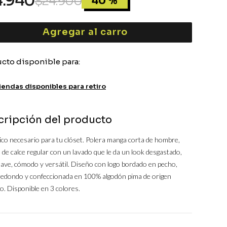
4
.
940
$
24
.
900
40 %
Agregar al carro
cto disponible para:
iendas disponibles para retiro
cripción del producto
co necesario para tu clóset. Polera manga corta de hombre,
de calce regular con un lavado que le da un look desgastado,
ave, cómodo y versátil. Diseño con logo bordado en pecho,
 redondo y confeccionada en 100% algodón pima de origen
. Disponible en 3 colores.