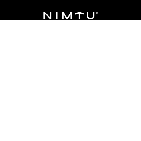
Vestuario
Accesorios
Tecnolo
as frecuentes
Términos y Condiciones
Cambios 
Retiro en tiend
Medios de Pago
Quiénes somos
ACERCA DE NEWMAN |
Badamax
|
Ferouch
|
Newman
|
Bases legales concurso Encuesta de Satistacción