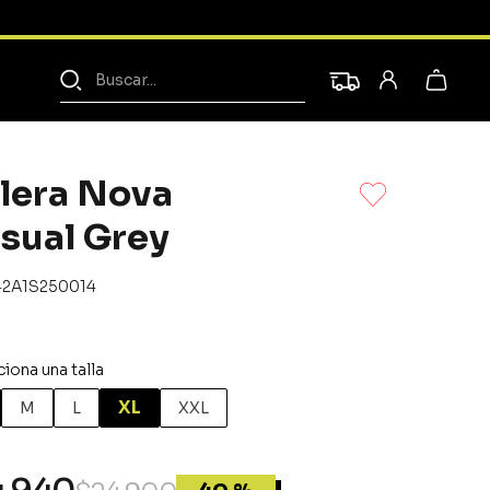
Buscar...
lera Nova
sual Grey
42A1S250014
XL
M
L
XXL